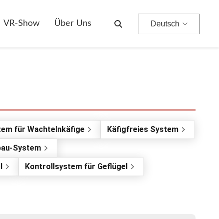
VR-Show
Über Uns
Deutsch
em für Wachtelnkäfige
Käfigfreies System
bau-System
l
Kontrollsystem für Geflügel