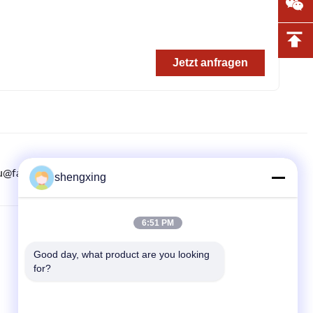
Jetzt anfragen
u@farmrob.com
8615882071508
86-028-6118-1606
shengxing
6:51 PM
QUICKLINKS
Good day, what product are you looking 
Zu Hause
for?
produits