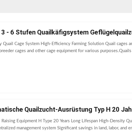
3 - 6 Stufen Quailkäfigsystem Geflügelquail
 Quail Cage System High-Efficiency Farming Solution Quail cages are
 breeder cages and other cage equipment for various purposes.Quails g
atische Quailzucht-Ausrüstung Typ H 20 Jahr
l Raising Equipment H Type 20 Years Long Lifespan High-Density Qua
ntralized management system Significant savings in land, labor, and