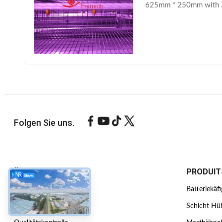
625mm * 250mm with .
Folgen Sie uns.
ÜBER UNS
PRODUIT
Unternehmensprofil
Batteriekäf
Werksbesichtigung
Schicht Hü