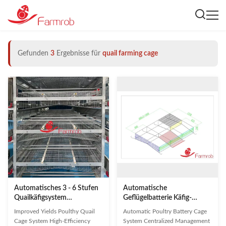
Gefunden
3
Ergebnisse für
quail farming cage
Automatisches 3 - 6 Stufen
Automatische
Quailkäfigsystem
Geflügelbatterie Käfig-
Geflügelquailzuchtkäfig
System zentralisiertes
Improved Yields Poulthy Quail
Automatic Poultry Battery Cage
Management Wachteln-
Cage System High-Efficiency
System Centralized Management