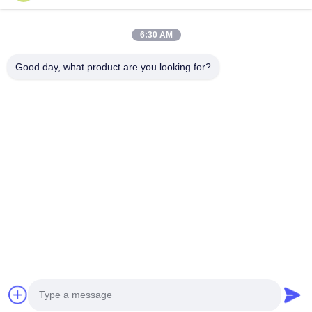
Area teil
Nächster Beitrag
6:30 AM
Willkommen auf Farmrobs Stand 4S03 bei der 22. China
Animal Husbandry Expo
Good day, what product are you looking for?
86-028-6118-1606
Johnzhu@farmrob.com
Zu Hause
Produkte
Videos
VR-Show
Über uns
Werksbesichtigung
Qualitätskontrolle
Kontakt mit uns
Neuigkeiten
Sitemap
Datenschutzrichtlinie
© 2026 Sichuan Shengxing Intelligent Technology Group Co., Ltd.. All Rights
Reserved.