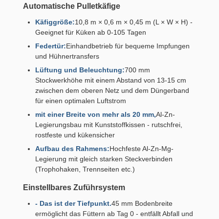
Automatische Pulletkäfige
Käfiggröße:
10,8 m × 0,6 m × 0,45 m (L × W × H) -
Geeignet für Küken ab 0-105 Tagen
Federtür:
Einhandbetrieb für bequeme Impfungen
und Hühnertransfers
Lüftung und Beleuchtung:
700 mm
Stockwerkhöhe mit einem Abstand von 13-15 cm
zwischen dem oberen Netz und dem Düngerband
für einen optimalen Luftstrom
mit einer Breite von mehr als 20 mm,
Al-Zn-
Legierungsbau mit Kunststoffkissen - rutschfrei,
rostfeste und kükensicher
Aufbau des Rahmens:
Hochfeste Al-Zn-Mg-
Legierung mit gleich starken Steckverbinden
(Trophohaken, Trennseiten etc.)
Einstellbares Zuführsystem
- Das ist der Tiefpunkt.
45 mm Bodenbreite
ermöglicht das Füttern ab Tag 0 - entfällt Abfall und