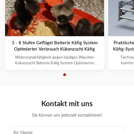
3 - 8 Stufen Geflügel Batterie Käfig System
Praktisch
Optimierter Verbrauch Kükenzucht Käfig
Käfig-Syst
Widerstandsfähigkeit gegen häufiges Waschen
Tierfreu
Kükenzucht Batterie Käfig System Optimierter
komfor
Verbrauch Farmrob-Batteriekäfige zeichnen sich durch
Bewusstsein
folgende Elemente aus, die eine hervorragende
Wohlf
Qualität gewährleisten: 1Es kann Brut- und
Wohlfahrt
Wachstumshühner für 1 bis 105 Tage züchten. Die
Entwic
Hühner wachsen ...
ei
Kontakt mit uns
Sie können uns jederzeit kontaktieren!