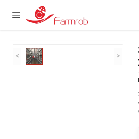
Zu Hause
>
Produits
>
Schicht Hühnerkäfigsystem
>
3-5-Stöc
<
>