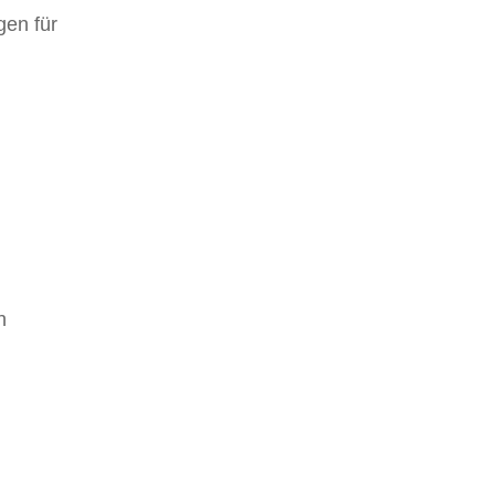
gen für
h