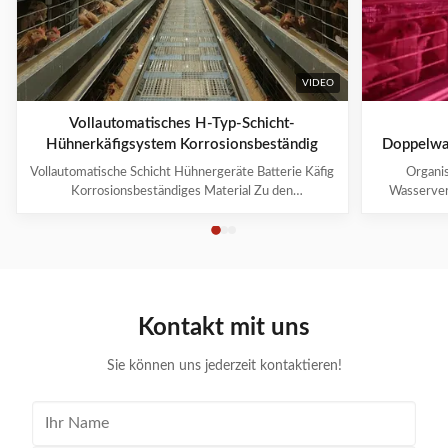
VIDEO
Vollautomatisches H-Typ-Schicht-
Hühnerkäfigsystem Korrosionsbeständig
Doppelwas
Hühnerk
Vollautomatische Schicht Hühnergeräte Batterie Käfig
Organi
Korrosionsbeständiges Material Zu den
Wasserver
Hühnerkäfigsystemen gehören: 1.
Syste
Käfigrahmensystem 2. Trolley-Fütterungssystem 3.
Geflüg
Trinksystem 4. Düngerreinigungssystem 5. System
Branchener
zur Sammlung von Eiern 6. Lüftungs- und Kühlsystem
Innovatio
7. Beleuchtungssystem 8. ...
hochwe
Kontakt mit uns
Sie können uns jederzeit kontaktieren!