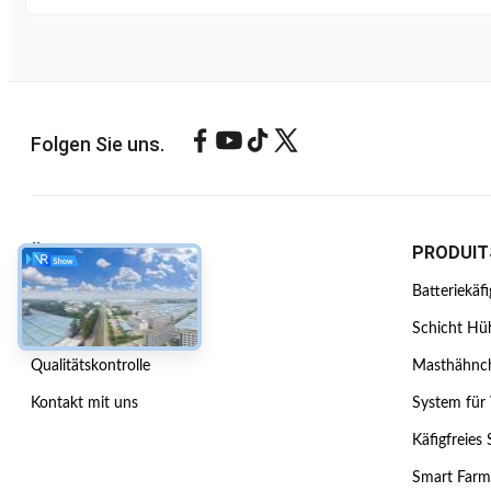
Folgen Sie uns.
ÜBER UNS
PRODUIT
Unternehmensprofil
Batteriekäf
Werksbesichtigung
Schicht Hü
Qualitätskontrolle
Masthähnch
Kontakt mit uns
System für
Käfigfreies
Smart Farm