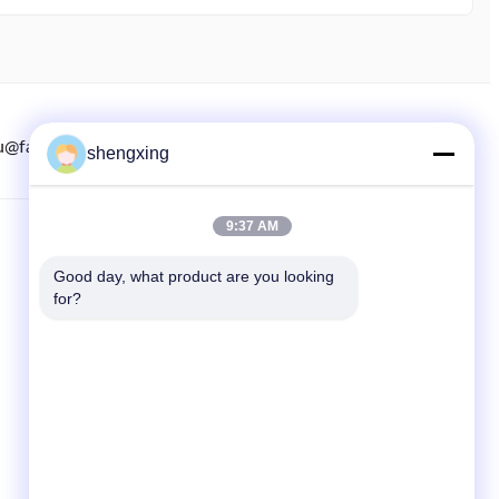
u@farmrob.com
8615882071508
86-028-6118-1606
shengxing
9:37 AM
QUICKLINKS
Good day, what product are you looking 
Zu Hause
for?
produits
Neuigkeiten
Rechtssachen
Sitemap