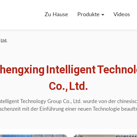
Zu Hause
Produkte
Videos
Ltd.
hengxing
Intelligent
Technol
Co.,
Ltd.
ntelligent
Technology
Group
Co.,
Ltd.
wurde
von
der
chinesis
schenzeit
mit
der
Einführung
einer
neuen
Technologie
beauftr