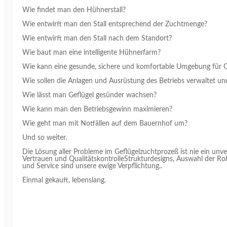
Wie findet man den Hühnerstall?
Wie entwirft man den Stall entsprechend der Zuchtmenge?
Wie entwirft man den Stall nach dem Standort?
Wie baut man eine intelligente Hühnerfarm?
Wie kann eine gesunde, sichere und komfortable Umgebung für G
Wie sollen die Anlagen und Ausrüstung des Betriebs verwaltet u
Wie lässt man Geflügel gesünder wachsen?
Wie kann man den Betriebsgewinn maximieren?
Wie geht man mit Notfällen auf dem Bauernhof um?
Und so weiter.
Die Lösung aller Probleme im Geflügelzuchtprozeß ist nie ein unv
Vertrauen und QualitätskontrolleStrukturdesigns, Auswahl der Ro
und Service sind unsere ewige Verpflichtung..
Einmal gekauft, lebenslang.