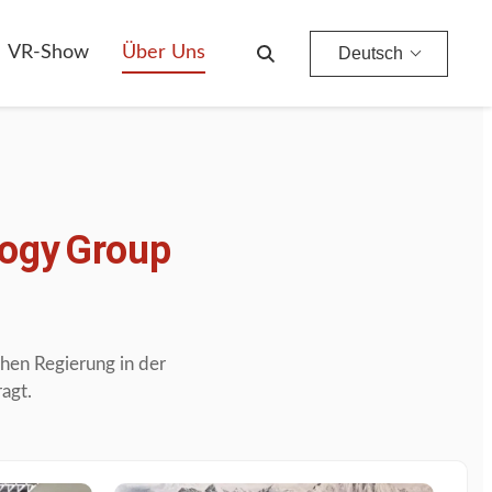
VR-Show
Über Uns
Deutsch
ogy
Group
chen
Regierung
in
der
agt.