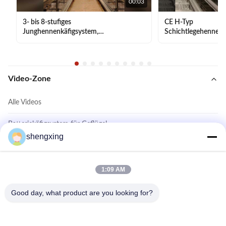
00:03
3- bis 8-stufiges
CE H-Typ
Junghennenkäfigsystem,
Schichtlegehennenk
Farmautomatisierung
Marokko-Farm
Video-Zone
Alle Videos
Batteriekäfigsystem für Geflügel
shengxing
Käfigfreies System
Schicht Hühnerkäfigsystem
1:09 AM
Weitere Videos
Good day, what product are you looking for?