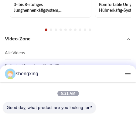
3- bis 8-stufiges
Komfortable Umgebu
Junghennenkäfigsystem,
Hühnerkäfig-System
Farmautomatisierung
Sterblichkeit
Video-Zone
Alle Videos
Batteriekäfigsystem für Geflügel
shengxing
Käfigfreies System
Schicht Hühnerkäfigsystem
5:21 AM
Weitere Videos
Good day, what product are you looking for?